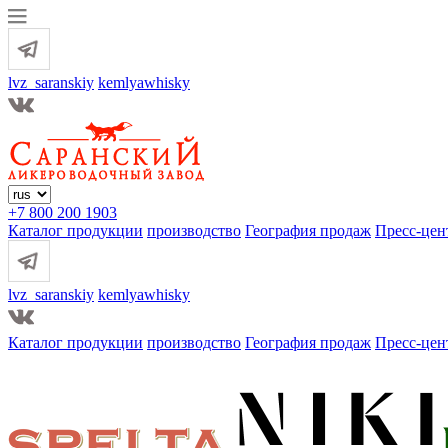
lvz_saranskiy
kemlyawhisky
+7 800 200 1903
Каталог продукции
производство
География продаж
Пресс-цен
lvz_saranskiy
kemlyawhisky
Каталог продукции
производство
География продаж
Пресс-цен