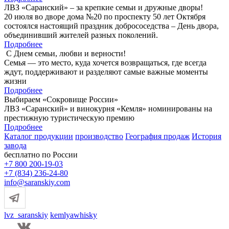
ЛВЗ «Саранский» – за крепкие семьи и дружные дворы!
20 июля во дворе дома №20 по проспекту 50 лет Октября
состоялся настоящий праздник добрососедства – День двора,
объединивший жителей разных поколений.
Подробнее
С Днем семьи, любви и верности!
Семья — это место, куда хочется возвращаться, где всегда
ждут, поддерживают и разделяют самые важные моменты
жизни
Подробнее
Выбираем «Сокровище России»
ЛВЗ «Саранский» и винокурня «Кемля» номинированы на
престижную туристическую премию
Подробнее
Каталог продукции
производство
География продаж
История
завода
бесплатно по России
+7 800 200-19-03
+7 (834) 236-24-80
info@saranskiy.com
lvz_saranskiy
kemlyawhisky