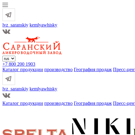
lvz_saranskiy
kemlyawhisky
+7 800 200 1903
Каталог продукции
производство
География продаж
Пресс-цен
lvz_saranskiy
kemlyawhisky
Каталог продукции
производство
География продаж
Пресс-цен