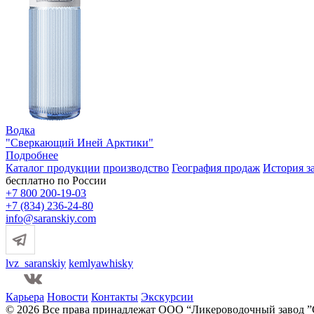
Водка
"Сверкающий Иней Арктики"
Подробнее
Каталог продукции
производство
География продаж
История з
бесплатно по России
+7 800 200-19-03
+7 (834) 236-24-80
info@saranskiy.com
lvz_saranskiy
kemlyawhisky
Карьера
Новости
Контакты
Экскурсии
© 2026 Все права принадлежат ООО “Ликероводочный завод ”