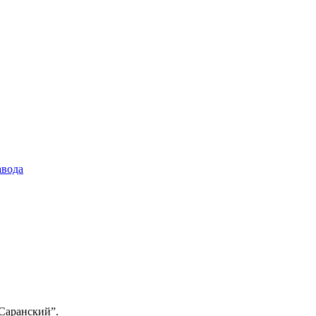
авода
Саранский”.