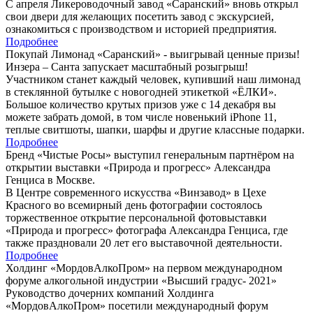
С апреля Ликероводочный завод «Саранский» вновь открыл
свои двери для желающих посетить завод с экскурсией,
ознакомиться с производством и историей предприятия.
Подробнее
Покупай Лимонад «Саранский» - выигрывай ценные призы!
Инзера – Санта запускает масштабный розыгрыш!
Участником станет каждый человек, купивший наш лимонад
в стеклянной бутылке с новогодней этикеткой «ЁЛКИ».
Большое количество крутых призов уже с 14 декабря вы
можете забрать домой, в том числе новенький iPhone 11,
теплые свитшоты, шапки, шарфы и другие классные подарки.
Подробнее
Бренд «Чистые Росы» выступил генеральным партнёром на
открытии выставки «Природа и прогресс» Александра
Генциса в Москве.
В Центре современного искусства «Винзавод» в Цехе
Красного во всемирный день фотографии состоялось
торжественное открытие персональной фотовыставки
«Природа и прогресс» фотографа Александра Генциса, где
также праздновали 20 лет его выставочной деятельности.
Подробнее
Холдинг «МордовАлкоПром» на первом международном
форуме алкогольной индустрии «Высший градус- 2021»
Руководство дочерних компаний Холдинга
«МордовАлкоПром» посетили международный форум