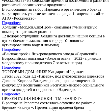
«Роскачества» на соискание премии за достижения в развитии
российской органической продукции
В голосовании за выбор Народного органического бренда
могут принять участие все желающие до 11 апреля на сайте
АНО «Роскачество».
Подробнее
Холдинг «МордовАлкоПром» оказывает гуманитарную
помощь защитникам родины
12 ноября сотрудники Холдинга доставили нашим бойцам в
пункт боевого слаживания в городе Ульяновске
бутилированную воду и лимонад.
Подробнее
«Высшая проба» Ликероводочного завода «Саранский»
Всероссийская выставка «Золотая осень – 2022» принесла
мордовскому производителю 7 золотых наград.
Подробнее
ТОРГОВЫЙ ДОМ «ИНЗЕРА» дарит «Надежде»
Летом 2022 года ТД «Инзера», под руководством директора
Доленко Кирилла Владимировича, провел творческий
конкурс для воспитанников Республиканского социального
приюта для детей и подростков «Надежда».
Подробнее
ПРЕЗЕНТАЦИЯ НОВИНКИ - ТМ «БАЛЧУГ»
В ресторане Panorama состоялось обучение по работе с
брендом «Балчуг». Презентацию провели бренд –