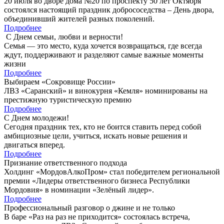
20 июля во дворе дома №20 по проспекту 50 лет Октября
состоялся настоящий праздник добрососедства – День двора,
объединивший жителей разных поколений.
Подробнее
С Днем семьи, любви и верности!
Семья — это место, куда хочется возвращаться, где всегда
ждут, поддерживают и разделяют самые важные моменты
жизни
Подробнее
Выбираем «Сокровище России»
ЛВЗ «Саранский» и винокурня «Кемля» номинированы на
престижную туристическую премию
Подробнее
С Днем молодежи!
Сегодня праздник тех, кто не боится ставить перед собой
амбициозные цели, учиться, искать новые решения и
двигаться вперед.
Подробнее
Признание ответственного подхода
Холдинг «МордовАлкоПром» стал победителем региональной
премии «Лидеры ответственного бизнеса Республики
Мордовия» в номинации «Зелёный лидер».
Подробнее
Профессиональный разговор о джине и не только
В баре «Раз на раз не приходится» состоялась встреча,