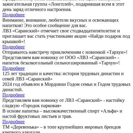
зажигательная группа «Лонгплей», подарившая всем в этот
день заряд отличного настроения.
Подробнее
Внимание, внимание, любители вкусных и освежающих
напитков! Это особое сообщение для вас.
ЛВЗ «Саранский» отмечает свое стодвадцатипятилетие и
приглашает вас стать участниками акции «Найди подарок под
крышкой»!
Подробнее
Отправьтесь навстречу приключениям с новинкой «Тархун»!
Представляем вам новинку от ООО «ЛВЗ «Саранский» -
напиток безалкогольный сильногазированный «Тархун»!
Подробнее
125 лет традиции и качества: история трудовых династии и
семей ЛВЗ «Саранский»
2024 год объявлен в Мордовии Годом семьи и Годом трудовых
династий.
Подробнее
Представляем вам новинку от ЛВЗ «Саранский» - настойку
сладкую «Городок парковая»
В основе напитка – высококачественный спирт «Альфа» и
настой фруктовых листьев и трав.
Подробнее
ТМ «Деревенька» – в топе крупнейших мировых брендов
крепкого алкоголя