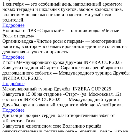
1 сентября — это особенный день, наполненный ароматом
новых тетрадей и школьных букетов, звоном колокольчика,
волнением первоклассников и радостными улыбками
родителей.
Подробнее
Новинка от ЛВЗ «Саранский» — органик-водка «Чистые
Росы с перцем»
Органик-водка «Чистые росы с перцем» — многогранный
напиток, в котором в сбалансированном единстве сочетаются
деликатная жгучесть и пряность.
Подробнее
Итоги Международного кубка Дружбы INZERA CUP 2025
8 августа стадион «Старт» в Саранске стал ареной яркого и
долгожданного события — Международного турнира Дружбы
INZERA CUP 2025.
Подробнее
Международный турнир Дружбы: INZERA CUP 2025
8 августа в 15:00 на стадионе «Старт» (ул. Московская, 12)
состоится INZERA CUP 2025 — Международный турнир
Дружбы, организованный холдингом «МордовАлкоПром».
Подробнее
Дистанция добрых сердец: благотворительный забег от
«Терентич Тим»
3 августа в живописном селе Волгапино прошёл
благотворительный фестиваль бега «Терентич Трейл». Это не