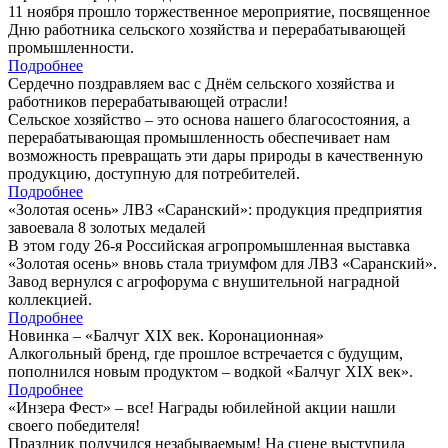
11 ноября прошло торжественное мероприятие, посвященное
Дню работника сельского хозяйства и перерабатывающей
промышленности.
Подробнее
Сердечно поздравляем вас с Днём сельского хозяйства и
работников перерабатывающей отрасли!
Сельское хозяйство – это основа нашего благосостояния, а
перерабатывающая промышленность обеспечивает нам
возможность превращать эти дары природы в качественную
продукцию, доступную для потребителей.
Подробнее
«Золотая осень» ЛВЗ «Саранский»: продукция предприятия
завоевала 8 золотых медалей
В этом году 26-я Российская агропромышленная выставка
«Золотая осень» вновь стала триумфом для ЛВЗ «Саранский».
Завод вернулся с агрофорума с внушительной наградной
коллекцией.
Подробнее
Новинка – «Балчуг XIX век. Коронационная»
Алкогольный бренд, где прошлое встречается с будущим,
пополнился новым продуктом – водкой «Балчуг XIX век».
Подробнее
«Инзера Фест» – все! Награды юбилейной акции нашли
своего победителя!
Праздник получился незабываемым! На сцене выступила