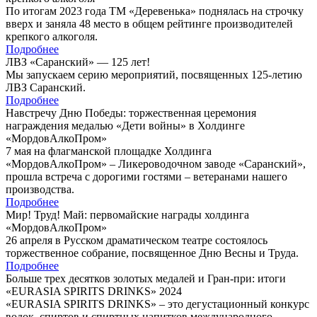
По итогам 2023 года ТМ «Деревенька» поднялась на строчку
вверх и заняла 48 место в общем рейтинге производителей
крепкого алкоголя.
Подробнее
ЛВЗ «Саранский» — 125 лет!
Мы запускаем серию мероприятий, посвященных 125-летию
ЛВЗ Саранский.
Подробнее
Навстречу Дню Победы: торжественная церемония
награждения медалью «Дети войны» в Холдинге
«МордовАлкоПром»
7 мая на флагманской площадке Холдинга
«МордовАлкоПром» – Ликероводочном заводе «Саранский»,
прошла встреча с дорогими гостями – ветеранами нашего
производства.
Подробнее
Мир! Труд! Май: первомайские награды холдинга
«МордовАлкоПром»
26 апреля в Русском драматическом театре состоялось
торжественное собрание, посвященное Дню Весны и Труда.
Подробнее
Больше трех десятков золотых медалей и Гран-при: итоги
«EURASIA SPIRITS DRINKS» 2024
«EURASIA SPIRITS DRINKS» – это дегустационный конкурс
водок, спиртов и спиртных напитков международного