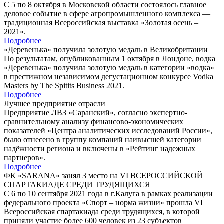
С 5 по 8 октября в Московской области состоялось главное
деловое событие в сфере агропромышленного комплекса —
традиционная Всероссийская выставка «Золотая осень –
2021».
Подробнее
«Деревенька» получила золотую медаль в Великобритании
По результатам, опубликованным 1 октября в Лондоне, водка
«Деревенька» получила золотую медаль в категории «водка»
в престижном независимом дегустационном конкурсе Vodka
Masters by The Spitits Business 2021.
Подробнее
Лучшее предприятие отрасли
Предприятие ЛВЗ «Саранский», согласно экспертно-
сравнительному анализу финансово-экономических
показателей «Центра аналитических исследований России»,
было отнесено в группу компаний наивысшей категории
надёжности региона и включены в «Рейтинг надежных
партнеров».
Подробнее
ФК «SARANA» занял 3 место на VI ВСЕРОССИЙСКОЙ
СПАРТАКИАДЕ СРЕДИ ТРУДЯЩИХСЯ
С 6 по 10 сентября 2021 года в г.Калуга в рамках реализации
федерального проекта «Спорт – норма жизни» прошла VI
Всероссийская спартакиада среди трудящихся, в которой
приняли участие более 600 человек из 23 субъектов