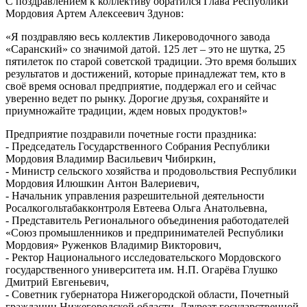
С поздравлением к коллективу обратился Глава Республики
Мордовия Артем Алексеевич Здунов:
«Я поздравляю весь коллектив Ликероводочного завода
«Саранский» со значимой датой. 125 лет – это не шутка, 25
пятилеток по старой советской традиции. Это время больших
результатов и достижений, которые принадлежат тем, кто в
своё время основал предприятие, поддержал его и сейчас
уверенно ведет по рынку. Дорогие друзья, сохраняйте и
приумножайте традиции, ждем новых продуктов!»
Предприятие поздравили почетные гости праздника:
- Председатель Государственного Собрания Республики
Мордовия Владимир Васильевич Чибиркин,
- Министр сельского хозяйства и продовольствия Республики
Мордовия Илюшкин Антон Валериевич,
- Начальник управления разрешительной деятельности
Росалкогольтабакконтроля Евтеева Ольга Анатольевна,
- Представитель Регионального объединения работодателей
«Союз промышленников и предпринимателей Республики
Мордовия» Руженков Владимир Викторович,
- Ректор Национального исследовательского Мордовского
государственного университета им. Н.П. Огарёва Глушко
Дмитрий Евгеньевич,
- Советник губернатора Нижегородской области, Почетный
гражданин Нижегородской области, Лауреат государственной