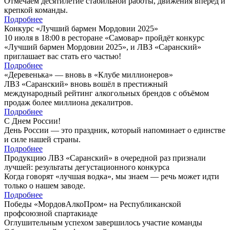
Отмечаем десятилетие стабильной работы, движения вперёд и
крепкой команды.
Подробнее
Конкурс «Лучший бармен Мордовии 2025»
10 июля в 18:00 в ресторане «Самовар» пройдёт конкурс
«Лучший бармен Мордовии 2025», и ЛВЗ «Саранский»
приглашает вас стать его частью!
Подробнее
«Деревенька» — вновь в «Клубе миллионеров»
ЛВЗ «Саранский» вновь вошёл в престижный
международный рейтинг алкогольных брендов с объёмом
продаж более миллиона декалитров.
Подробнее
С Днем России!
День России — это праздник, который напоминает о единстве
и силе нашей страны.
Подробнее
Продукцию ЛВЗ «Саранский» в очередной раз признали
лучшей: результаты дегустационного конкурса
Когда говорят «лучшая водка», мы знаем — речь может идти
только о нашем заводе.
Подробнее
Победы «МордовАлкоПром» на Республиканской
профсоюзной спартакиаде
Оглушительным успехом завершилось участие команды