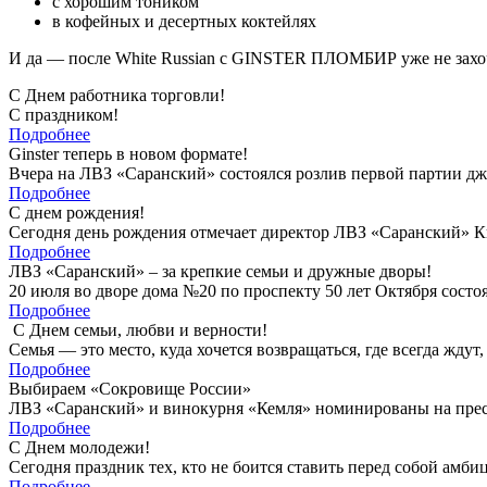
с хорошим тоником
в кофейных и десертных коктейлях
И да — после White Russian с GINSTER ПЛОМБИР уже не захоч
С Днем работника торговли!
С праздником!
Подробнее
Ginster теперь в новом формате!
Вчера на ЛВЗ «Саранский» состоялся розлив первой партии джи
Подробнее
С днем рождения!
Сегодня день рождения отмечает директор ЛВЗ «Саранский» 
Подробнее
ЛВЗ «Саранский» – за крепкие семьи и дружные дворы!
20 июля во дворе дома №20 по проспекту 50 лет Октября сост
Подробнее
С Днем семьи, любви и верности!
Семья — это место, куда хочется возвращаться, где всегда жд
Подробнее
Выбираем «Сокровище России»
ЛВЗ «Саранский» и винокурня «Кемля» номинированы на пр
Подробнее
С Днем молодежи!
Сегодня праздник тех, кто не боится ставить перед собой амби
Подробнее