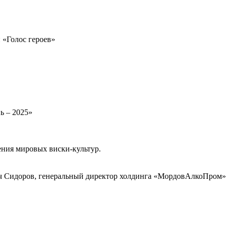
«Голос героев»
ь – 2025»
чения мировых виски-культур.
ич Сидоров, генеральный директор холдинга «МордовАлкоПром»