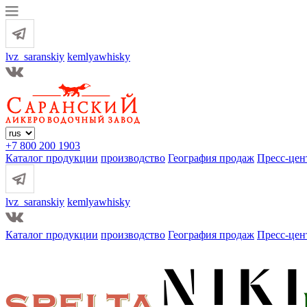
lvz_saranskiy
kemlyawhisky
+7 800 200 1903
Каталог продукции
производство
География продаж
Пресс-цен
lvz_saranskiy
kemlyawhisky
Каталог продукции
производство
География продаж
Пресс-цен