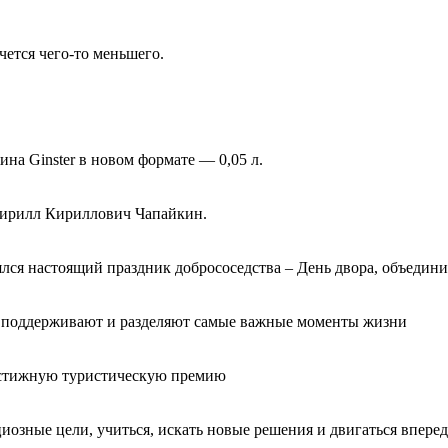
ется чего-то меньшего.
на Ginster в новом формате — 0,05 л.
Кирилл Кириллович Чапайкин.
оялся настоящий праздник добрососедства – День двора, объеди
ут, поддерживают и разделяют самые важные моменты жизни
естижную туристическую премию
циозные цели, учиться, искать новые решения и двигаться вперед