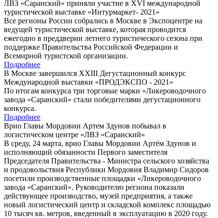
ЛВЗ «Саранский» приняли участие в XVI международной
туристической выставке «Интурмаркет- 2021»
Все регионы России собрались в Москве в Экспоцентре на
ведущей туристической выставке, которая проводится
ежегодно в преддверии летнего туристического сезона при
поддержке Правительства Российской Федерации и
Всемирной туристской организации.
Подробнее
В Москве завершился XXIII Дегустационный конкурс
Международной выставки «ПРОДЭКСПО - 2021»
По итогам конкурса три торговые марки «Ликероводочного
завода «Саранский» стали победителями дегустационного
конкурса.
Подробнее
Врио Главы Мордовии Артем Здунов побывал в
логистическом центре «ЛВЗ «Саранский»
В среду, 24 марта, врио Главы Мордовии Артём Здунов и
исполняющий обязанности Первого заместителя
Председателя Правительства - Министра сельского хозяйства
и продовольствия Республики Мордовия Владимир Сидоров
посетили производственные площадки «Ликероводочного
завода «Саранский». Руководителю региона показали
действующее производство, музей предприятия, а также
новый логистический центр и складской комплекс площадью
10 тысяч кв. метров, введенный в эксплуатацию в 2020 году.