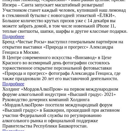
Инзера – Санта запускает масштабный розыгрыш!
Участником станет каждый человек, купивший наш лимонад
в стеклянной бутылке с новогодней этикеткой «ЁЛКИ».
Большое количество крутых призов уже с 14 декабря вы
можете забрать домой, в том числе новенький iPhone 11,
теплые свитшоты, шапки, шарфы и другие классные подарки.
Подробнее
Бренд «Чистые Росы» выступил генеральным партнёром на
открытии выставки «Природа и прогресс» Александра
Генциса в Москве.
В Центре современного искусства «Винзавод» в Цехе
Красного во всемирный день фотографии состоялось
торжественное открытие персональной фотовыставки
«Природа и прогресс» фотографа Александра Генциса, где
также праздновали 20 лет его выставочной деятельности.
Подробнее
Холдинг «МордовАлкоПром» на первом международном
форуме алкогольной индустрии «Высший градус- 2021»
Руководство дочерних компаний Холдинга
«МордовАлкоПром» посетили международный форум
«Высший градус» в Башкирии, прошедший при активном
участии Федеральной службы по регулированию
алкогольного рынка и официальной поддержке
Правительства Республики Башкортостан.