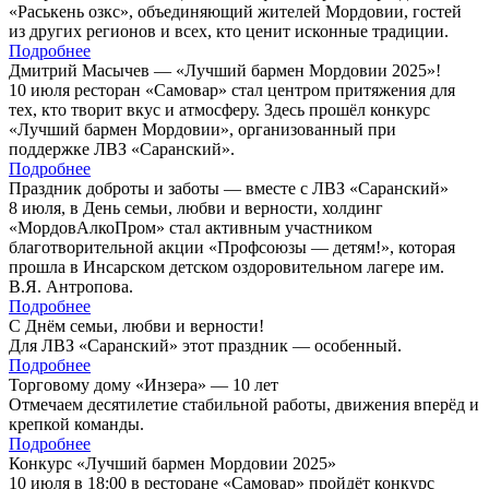
«Раськень озкс», объединяющий жителей Мордовии, гостей
из других регионов и всех, кто ценит исконные традиции.
Подробнее
Дмитрий Масычев — «Лучший бармен Мордовии 2025»!
10 июля ресторан «Самовар» стал центром притяжения для
тех, кто творит вкус и атмосферу. Здесь прошёл конкурс
«Лучший бармен Мордовии», организованный при
поддержке ЛВЗ «Саранский».
Подробнее
Праздник доброты и заботы — вместе с ЛВЗ «Саранский»
8 июля, в День семьи, любви и верности, холдинг
«МордовАлкоПром» стал активным участником
благотворительной акции «Профсоюзы — детям!», которая
прошла в Инсарском детском оздоровительном лагере им.
В.Я. Антропова.
Подробнее
С Днём семьи, любви и верности!
Для ЛВЗ «Саранский» этот праздник — особенный.
Подробнее
Торговому дому «Инзера» — 10 лет
Отмечаем десятилетие стабильной работы, движения вперёд и
крепкой команды.
Подробнее
Конкурс «Лучший бармен Мордовии 2025»
10 июля в 18:00 в ресторане «Самовар» пройдёт конкурс