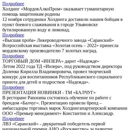
Подробнее
Холдинг «МордовАлкоПром» оказывает гуманитарную
помощь защитникам родины
12 ноября сотрудники Холдинга доставили нашим бойцам в
пункт боевого слаживания в городе Ульяновске
бутилированную воду и лимонад.
Подробнее
«Высшая проба» Ликероводочного завода «Саранский»
Всероссийская выставка «Золотая осень – 2022» принесла
мордовскому производителю 7 золотых наград.
Подробнее
ТОРГОВЫЙ ДОМ «ИНЗЕРА» дарит «Надежде»
Летом 2022 года ТД «Инзера», под руководством директора
Доленко Кирилла Владимировича, провел творческий
конкурс для воспитанников Республиканского социального
приюта для детей и подростков «Надежда».
Подробнее
ПРЕЗЕНТАЦИЯ НОВИНКИ - ТМ «БАЛЧУГ»
В ресторане Panorama состоялось обучение по работе с
брендом «Балчуг». Презентацию провели бренд –
амбассадоры торговых марок Холдингапартнерской компании
ООО «Премьер менеджмент» Константин и Александр.
Подробнее
ЛВЗ «Саранский» - двукратный победитель первой
национальной премии АНО «Роскачество» за развитие