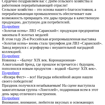
Сердечно поздравляем вас с Днём сельского хозяйства и
работников перерабатывающей отрасли!
Сельское хозяйство – это основа нашего благосостояния, а
перерабатывающая промышленность обеспечивает нам
возможность превращать эти дары природы в качественную
продукцию, доступную для потребителей.
Подробнее
«Золотая осень» ЛВЗ «Саранский»: продукция предприятия
завоевала 8 золотых медалей
В этом году 26-я Российская агропромышленная выставка
«Золотая осень» вновь стала триумфом для ЛВЗ «Саранский».
Завод вернулся с агрофорума с внушительной наградной
коллекцией.
Подробнее
Новинка – «Балчуг XIX век. Коронационная»
Алкогольный бренд, где прошлое встречается с будущим,
пополнился новым продуктом – водкой «Балчуг XIX век».
Подробнее
«Инзера Фест» – все! Награды юбилейной акции нашли
своего победителя!
Праздник получился незабываемым! На сцене выступила
зажигательная группа «Лонгплей», подарившая всем в этот
день заряд отличного настроения.
Подробнее
Внимание, внимание, любители вкусных и освежающих