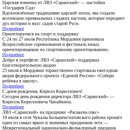
Царская новинка от ЛВЗ «Саранский» — настойки
«Государев Сад»
Вдохновлённые традициями царской эпохи, мы создали
коллекцию премиальных сладких настоек, которые передают
дух истории и вкус садов старой Руси.
Подробнее
Ориентируемся на спорт и поддержку
С 24 по 27 июля Республика Мордовия принимала
Всероссийские соревнования и фестиваль юных
ориентировщиков по спортивному ориентированию.
Подробнее
Добро в портфеле: ЛВЗ «Саранский» поддержал
благотворительную акцию
25 июля в Мордовии торжественно стартовала ежегодная
акция федерального проекта «Единой России» «Собери
ребёнка в школу».
Подробнее
С днем рождения, Кирилл Кириллович!
Сегодня день рождения директора ЛВЗ «Саранский» —
Кирилла Кирилловича Чапайкина.
Подробнее
ЛВЗ «Саранский» на празднике «Раськень озкс»
19 июля в селе Чукалы Большеигнатовского района прошёл
один из самых ярких и значимых праздников лета —
Межрегиональный национально-фольклорный праздник