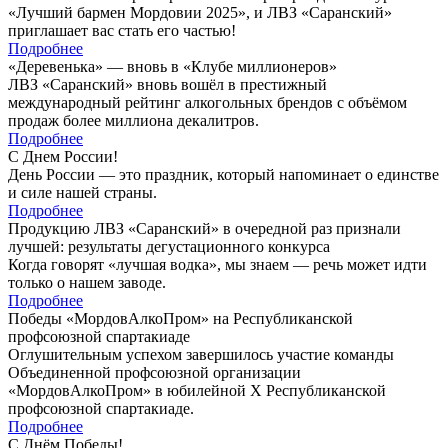
«Лучший бармен Мордовии 2025», и ЛВЗ «Саранский»
приглашает вас стать его частью!
Подробнее
«Деревенька» — вновь в «Клубе миллионеров»
ЛВЗ «Саранский» вновь вошёл в престижный
международный рейтинг алкогольных брендов с объёмом
продаж более миллиона декалитров.
Подробнее
С Днем России!
День России — это праздник, который напоминает о единстве
и силе нашей страны.
Подробнее
Продукцию ЛВЗ «Саранский» в очередной раз признали
лучшей: результаты дегустационного конкурса
Когда говорят «лучшая водка», мы знаем — речь может идти
только о нашем заводе.
Подробнее
Победы «МордовАлкоПром» на Республиканской
профсоюзной спартакиаде
Оглушительным успехом завершилось участие команды
Объединенной профсоюзной организации
«МордовАлкоПром» в юбилейной X Республиканской
профсоюзной спартакиаде.
Подробнее
С Днём Победы!